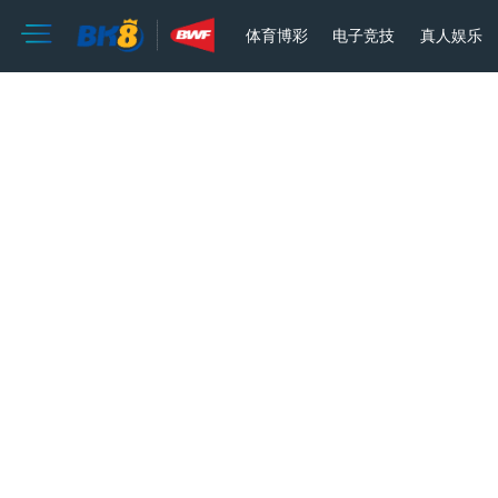
体育博彩
电子竞技
真人娱乐