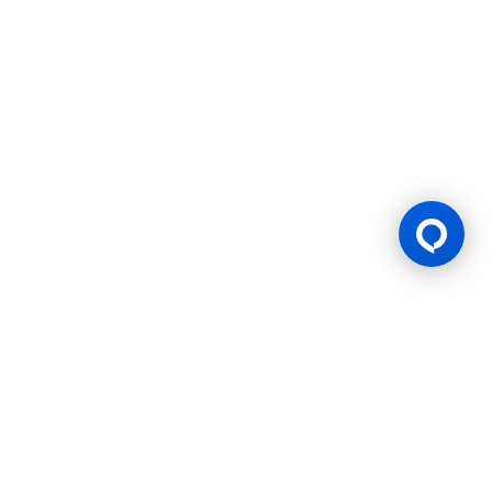
我们过往的赞助
- 2022
2021 - 2022
2021 - 2022
2021 - 2022
2021 - 2022